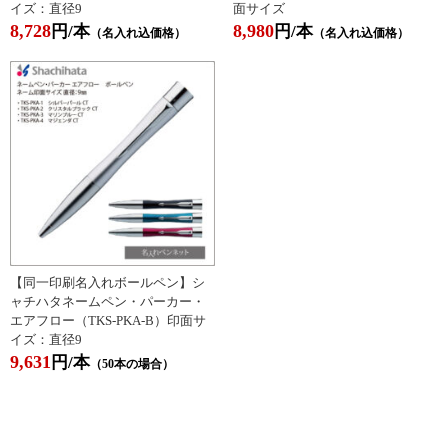
イズ：直径9
面サイズ
8,728
8,980
円/本
円/本
（名入れ込価格）
（名入れ込価格）
【同一印刷名入れボールペン】シ
ャチハタネームペン・パーカー・
エアフロー（TKS-PKA-B）印面サ
イズ：直径9
9,631
円/本
（50本の場合）