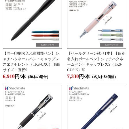
【同一印刷名入れ多機能ペン】シ
【ペールグリーン残り1本】【個別
ャチハタネームペン・キャップレ
名入れボールペン】シャチハタネ
スエクセレント（TKS-UXC）印面
ームペン・キャップレスS（TKS-
サイズ：直径9
CUS-K）印
6,910
7,330
円/本
円/本
（50本の場合）
（名入れ込価格）