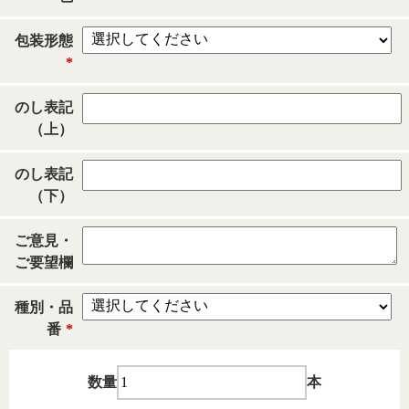
包装形態
*
のし表記
（上）
のし表記
（下）
ご意見・
ご要望欄
種別・品
番
*
数量
本