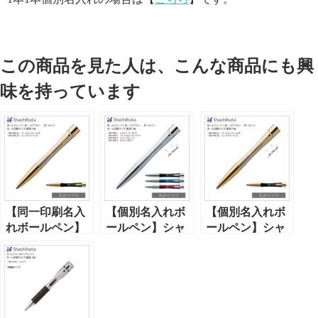
この商品を見た人は、こんな商品にも興
味を持っています
【同一印刷名入
【個別名入れボ
【個別名入れボ
れボールペン】
ールペン】シャ
ールペン】シャ
シャチハタネー
チハタネームペ
チハタネームペ
ムペン・パーカ
ン・パーカー・
ン・パーカー・
ー・エアフロー
エアフロー
エアフロー
（TKS-PKA）印
（TKS-PKA-B-
（TKS-PKA-K）
面サイズ：直径
K）印面サイ
印面サイズ：直