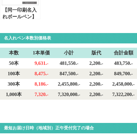
9mm
ズ：直径9mm
径9mm
【同一印刷名入
れボールペン】
シャチハタネー
ムペン・キャッ
プレスS（TKS-
名入れペン本数別価格表
AUS1）シルバ
ー・印面サイ
本数
1本単価
小計
版代
合計金額
ズ：直径9mm
50本
9,631.-
481,550.-
2,200.-
483,750.-
100本
8,475.-
847,500.-
2,200.-
849,700.-
300本
8,186.-
2,455,800.-
2,200.-
2,458,000.-
1,000本
7,320.-
7,320,000.-
2,200.-
7,322,200.-
最短お届け日時（地域別）正午受付完了の場合