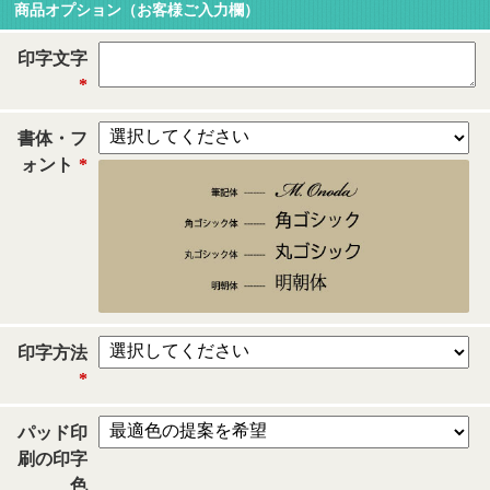
商品オプション（お客様ご入力欄）
印字文字
*
書体・フ
ォント
*
印字方法
*
パッド印
刷の印字
色