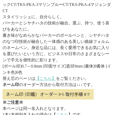
ックCT/TKS-PKA-3マリンブルーCT/TKS-PKA-4マジェンダ
CT
スタイリッシュに、自分らしく。
パーカーとシヤチハタの技術が融合。選ぶ、持つ、使う喜
びをあなたに。
書き味がなめらかなパーカーのボールペンと、シヤチハタ
のなつ印技術が融合した一体感のある美しい曲線フォルム
のネームペン。身近な品には、長く愛用できるお気に入り
を選びたいという方に、ビジネスや日常のさまざまなシー
ンで手元を個性的に彩ります。
[ボール径]0.7～0.8mm [印面サイズ]直径9mm [書体]9書体 [イ
ンキ色]6色
替え芯のページは
【こちら】
をご覧ください。
ネーム印
のオーダー方法から取付方法は↓↓↓です。
※ご注意※
本ページは同一名入れとなります。
1本1本個別名入れの場合は【
こちら
】です。