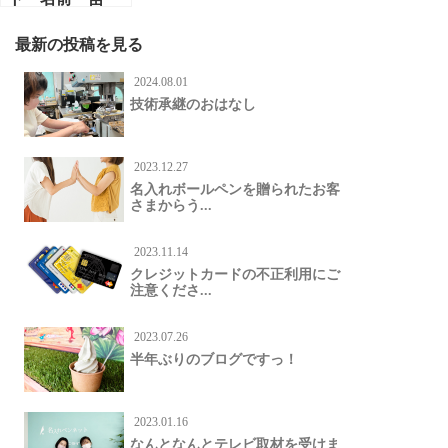
字 どちらが
先？
最新の投稿を見る
2024.08.01
技術承継のおはなし
2023.12.27
名入れボールペンを贈られたお客
さまからう...
2023.11.14
クレジットカードの不正利用にご
注意くださ...
2023.07.26
半年ぶりのブログですっ！
2023.01.16
なんとなんとテレビ取材を受けま