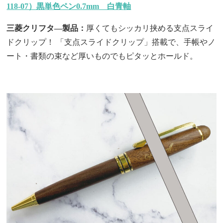
118-07）黒単色ペン0.7mm 白青軸
三菱クリフタ―製品：
厚くてもシッカリ挟める支点スライ
ドクリップ！ 「支点スライドクリップ」搭載で、手帳やノ
ート・書類の束など厚いものでもピタッとホールド。