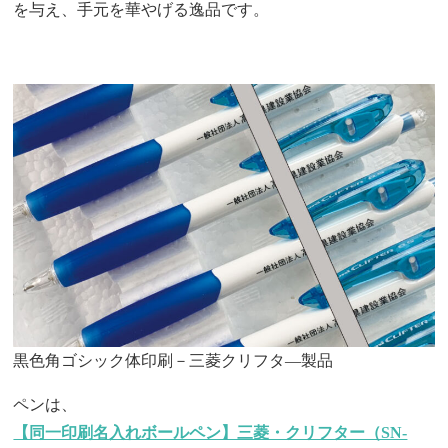
を与え、手元を華やげる逸品です。
黒色角ゴシック体印刷－三菱クリフタ―製品
ペンは、
【同一印刷名入れボールペン】三菱・クリフター（SN-