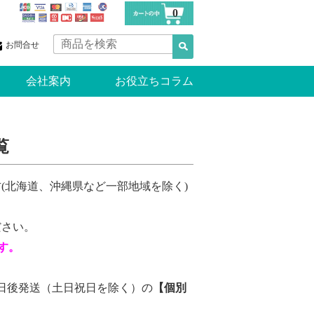
0
お問合せ
会社案内
お役立ちコラム
覧
(北海道、沖縄県など一部地域を除く)
ださい。
す。
。
日後発送（土日祝日を除く）の
【
個別