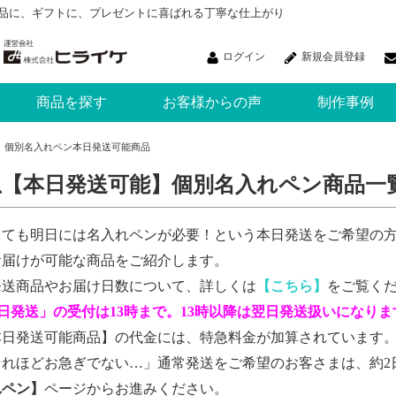
品に、ギフトに、プレゼントに喜ばれる丁寧な仕上がり
ログイン
新規会員登録
商品を探す
お客様からの声
制作事例
個別名入れペン本日発送可能商品
急【本日発送可能】個別名入れペン商品一
しても明日には名入れペンが必要！という本日発送をご希望の方
お届けが可能な商品をご紹介します。
発送商品やお届け日数について、詳しくは
【こちら】
をご覧く
日発送」の受付は13時まで。13時以降は翌日発送扱いになりま
本日発送可能商品
】の代金には、特急料金が加算されています
それほどお急ぎでない…」通常発送をご希望のお客さまは、約2
れペン
】
ページからお進みください。