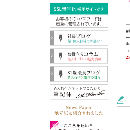
■
ー
キ
（
2