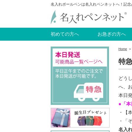
名入れボールペンは名入れペンネットへ！記念
初めての方へ
お急ぎの方へ
Home
>
特
どう
へ、
本日
●「本
・【
・「
名入