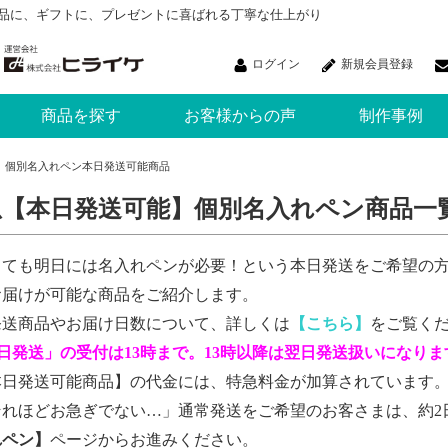
品に、ギフトに、プレゼントに喜ばれる丁寧な仕上がり
ログイン
新規会員登録
商品を探す
お客様からの声
制作事例
個別名入れペン本日発送可能商品
急【本日発送可能】個別名入れペン商品一
しても明日には名入れペンが必要！という本日発送をご希望の方
お届けが可能な商品をご紹介します。
発送商品やお届け日数について、詳しくは
【こちら】
をご覧く
日発送」の受付は13時まで。13時以降は翌日発送扱いになりま
本日発送可能商品
】の代金には、特急料金が加算されています
それほどお急ぎでない…」通常発送をご希望のお客さまは、約2
れペン
】
ページからお進みください。