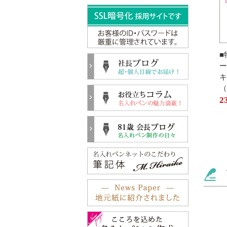
■
ー
キ
（
2