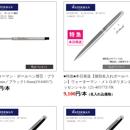
ターマン・ボールペン替芯・ブラ
■特急■本日発送【個別名入れボールペ
mm／ブラック1.0mm(19-64017)
ン】ウォーターマン・メトロポリタン
ッセンシャル（21-46577Z-TK
円/本
9,100
円/本
（名入れ込価格）