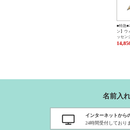
■特急
ン】ウ
ッセンシャ
14,85
名前入
インターネットから
24時間受付
しており