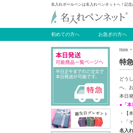
名入れボールペンは名入れペンネットへ！記念
初めての方へ
お急ぎの方へ
Home
>
特
どう
へ、
本日
●「本
・【
・「
名入