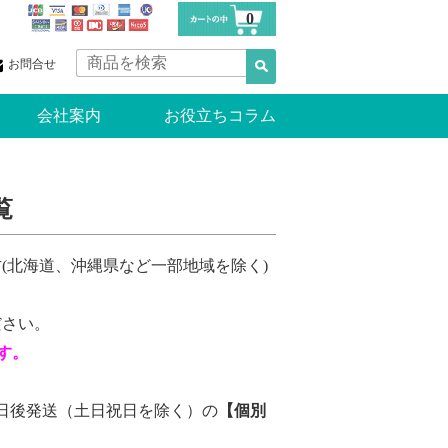
0
お問合せ
会社案内
お役立ちコラム
覧
(北海道、沖縄県など一部地域を除く)
ださい。
す。
。
日後発送（土日祝日を除く）の
【
個別