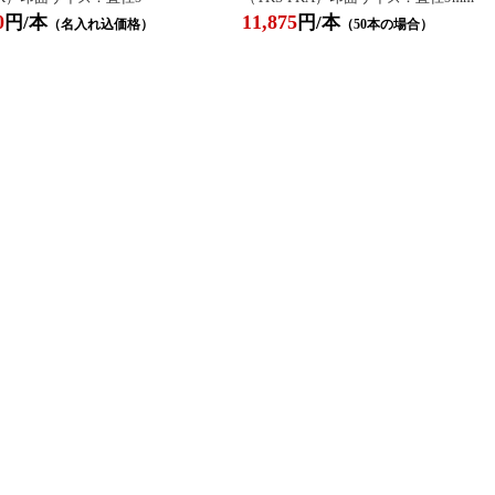
0
11,875
円/本
円/本
（名入れ込価格）
（50本の場合）