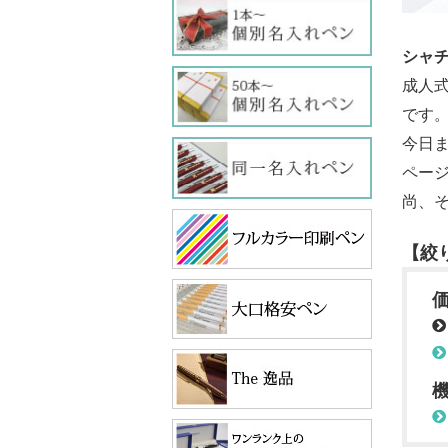
シャ
成人
です
今日
ペー
尚、
【絞