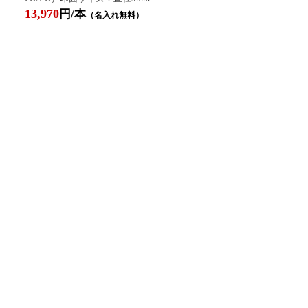
13,970
円/本
（名入れ無料）