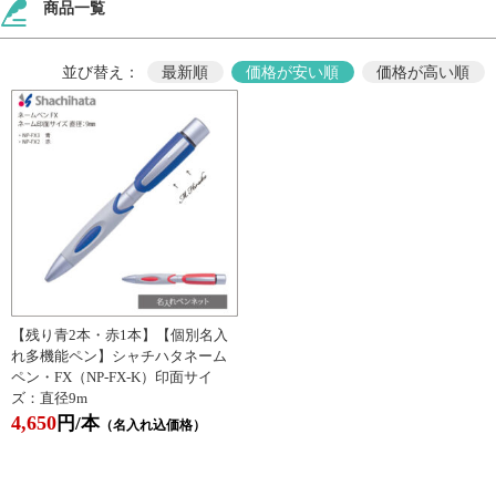
商品一覧
並び替え：
最新順
価格が安い順
価格が高い順
【残り青2本・赤1本】【個別名入
れ多機能ペン】シャチハタネーム
ペン・FX（NP-FX-K）印面サイ
ズ：直径9m
4,650
円/本
（名入れ込価格）