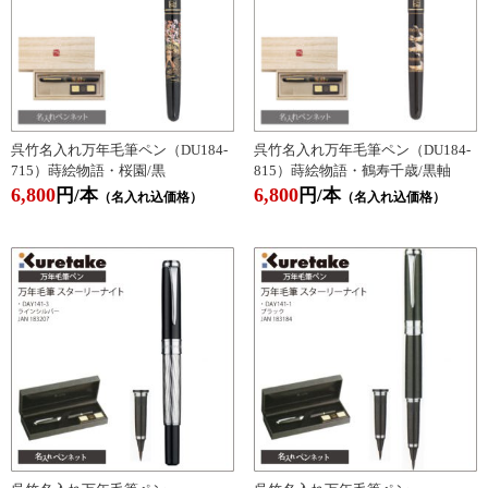
呉竹名入れ万年毛筆ペン（DU184-
呉竹名入れ万年毛筆ペン（DU184-
715）蒔絵物語・桜園/黒
815）蒔絵物語・鶴寿千歳/黒軸
6,800
6,800
円/本
円/本
（名入れ込価格）
（名入れ込価格）