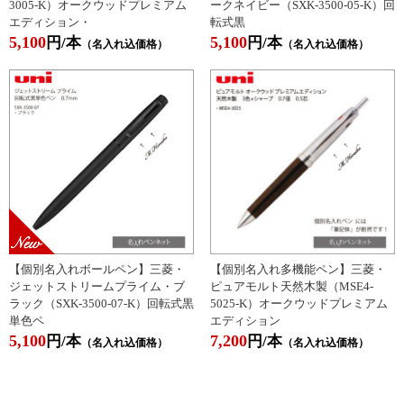
3005-K）オークウッドプレミアム
ークネイビー（SXK-3500-05-K）回
エディション・
転式黒
5,100
5,100
円/本
円/本
（名入れ込価格）
（名入れ込価格）
【個別名入れボールペン】三菱・
【個別名入れ多機能ペン】三菱・
ジェットストリームプライム・ブ
ピュアモルト天然木製（MSE4-
ラック（SXK-3500-07-K）回転式黒
5025-K）オークウッドプレミアム
単色ペ
エディション
5,100
7,200
円/本
円/本
（名入れ込価格）
（名入れ込価格）