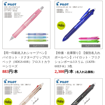
【同一印刷名入れシャープペン】
【特価・在庫限り】【個別名入れ
パイロット・ドクターグリップGス
ボールペン】パイロット・フリク
ペック（HDGS-60R）フロストカラ
ションボール3スリム（LKFB-
ーシリーズ
60EF-K）3色
883
2,300
円/本
円/本
（名入れ込価格）