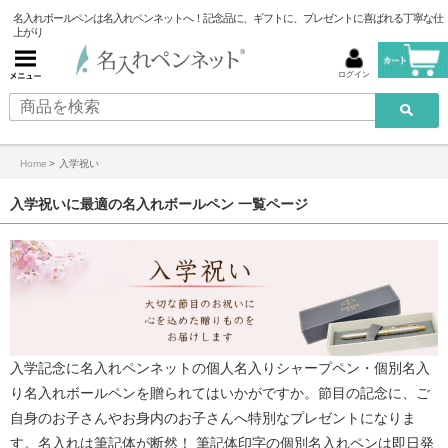
名入れボールペンは名入れペンネットへ！記念品に、ギフトに、プレゼントに喜ばれる丁寧な仕
上がり
ログイン
Home
>
入学祝い
入学祝いに最適の名入れボールペン 一覧ページ
入学記念に
名入れペンネット
の個人名入りシャープペン・
個別名入
り名入れボールペン
を贈られてはいかがですか。節目の記念に、ご
自身のお子さんやお身内のお子さんへ特別なプレゼントになりま
す。名入れは筆記体が断然！ 筆記体印字の個別名入れペンは即日発