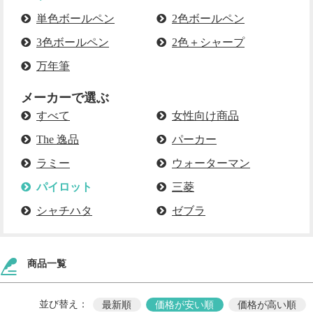
単色ボールペン
2色ボールペン
3色ボールペン
2色＋シャープ
万年筆
メーカーで選ぶ
すべて
女性向け商品
The 逸品
パーカー
ラミー
ウォーターマン
パイロット
三菱
シャチハタ
ゼブラ
商品一覧
並び替え：
最新順
価格が安い順
価格が高い順