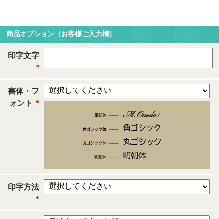
商品オプション（お客様ご入力欄）
印字文字
*
書体・フ
ォント
*
印字方法
*