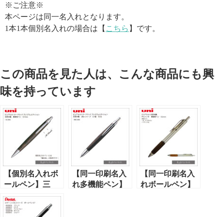
※ご注意※
本ページは同一名入れとなります。
1本1本個別名入れの場合は【
こちら
】です。
この商品を見た人は、こんな商品にも興
味を持っています
【個別名入れボ
【同一印刷名入
【同一印刷名入
ールペン】三
れ多機能ペン】
れボールペン】
菱・ピュアモル
三菱・ピュアモ
三菱・ピュアモ
ト（SS-2005-K）
ルト天然木製・
ルト天然木製
オークウッドプ
オークウッドプ
（UMN-515）ゲ