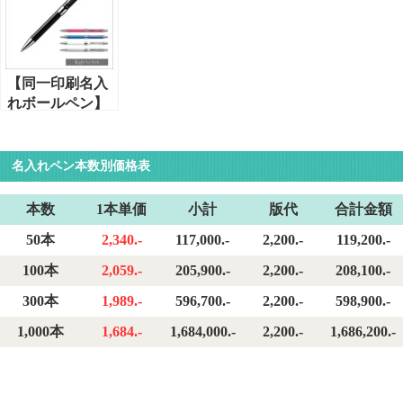
レミアムエディ
レミアムエディ
ルインク単色ペ
ション・黒単色
ション（MSE-
ン0.5mm
0.7mm
3005）2色+シャ
ープ・0.7径/0.5
【同一印刷名入
芯
れボールペン】
ぺんてる・ビク
ーニャ・
EX2（BX2007）
名入れペン本数別価格表
黒単色ペン
0.7mm
本数
1本単価
小計
版代
合計金額
50本
2,340.-
117,000.-
2,200.-
119,200.-
100本
2,059.-
205,900.-
2,200.-
208,100.-
300本
1,989.-
596,700.-
2,200.-
598,900.-
1,000本
1,684.-
1,684,000.-
2,200.-
1,686,200.-