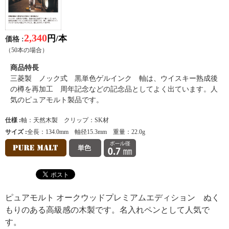
2,340
円/本
価格 :
（50本の場合）
商品特長
三菱製 ノック式 黒単色ゲルインク 軸は、ウイスキー熟成後
の樽を再加工 周年記念などの記念品としてよく出ています。人
気のピュアモルト製品です。
仕様 :
軸：天然木製 クリップ：SK材
サイズ :
全長：134.0mm 軸径15.3mm 重量：22.0g
ピュアモルト オークウッドプレミアムエディション ぬく
もりのある高級感の木製です。名入れペンとして人気で
す。