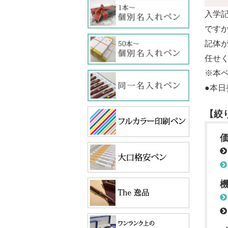
入学
です
記体
任せ
※本
●本日
【絞