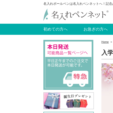
名入れボールペンは名入れペンネットへ！記念
初めての方へ
お急ぎの方へ
Home
>
入