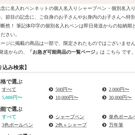
記念に
名入れペンネット
の個人名入りシャープペン・
個別名入
か。節目の記念に、ご自身のお子さんやお身内のお子さんへ特
が断然！ 筆記体印字の個別名入れペンは即日発送からの短納期
ください。
ページに掲載の商品は一部で、限定されたものではございませ
発送からの、
「お急ぎ可能商品の一覧ページ」
は
こちら
です
り込み検索】
価格で選ぶ
すべて
500円〜
2,000円〜
5,000円〜
10,000円〜
30,000円〜
機能で選ぶ
すべて
シャープペン
単色ボール
3色ボールペン
2色＋シャープ
万年筆