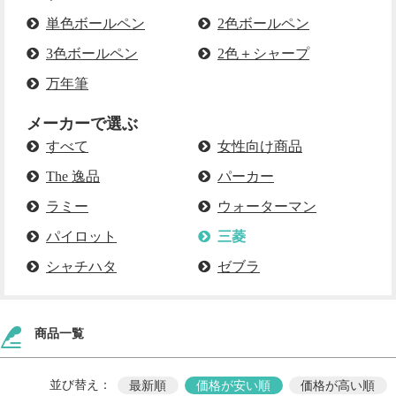
単色ボールペン
2色ボールペン
3色ボールペン
2色＋シャープ
万年筆
メーカーで選ぶ
すべて
女性向け商品
The 逸品
パーカー
ラミー
ウォーターマン
パイロット
三菱
シャチハタ
ゼブラ
商品一覧
並び替え：
最新順
価格が安い順
価格が高い順