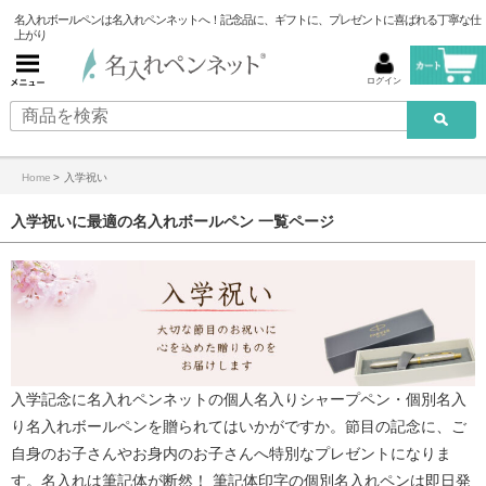
名入れボールペンは名入れペンネットへ！記念品に、ギフトに、プレゼントに喜ばれる丁寧な仕
上がり
ログイン
Home
>
入学祝い
入学祝いに最適の名入れボールペン 一覧ページ
入学記念に
名入れペンネット
の個人名入りシャープペン・
個別名入
り名入れボールペン
を贈られてはいかがですか。節目の記念に、ご
自身のお子さんやお身内のお子さんへ特別なプレゼントになりま
す。名入れは筆記体が断然！ 筆記体印字の個別名入れペンは即日発