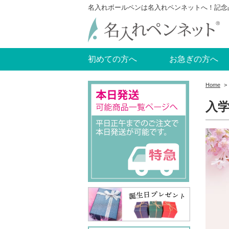
名入れボールペンは名入れペンネットへ！記念
初めての方へ
お急ぎの方へ
Home
>
入