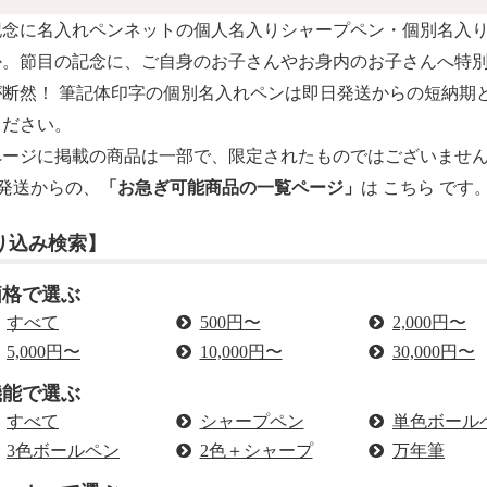
記念に
名入れペンネット
の個人名入りシャープペン・
個別名入
か。節目の記念に、ご自身のお子さんやお身内のお子さんへ特
が断然！ 筆記体印字の個別名入れペンは即日発送からの短納期
ください。
ページに掲載の商品は一部で、限定されたものではございませ
発送からの、
「お急ぎ可能商品の一覧ページ」
は
こちら
です
り込み検索】
価格で選ぶ
すべて
500円〜
2,000円〜
5,000円〜
10,000円〜
30,000円〜
機能で選ぶ
すべて
シャープペン
単色ボール
3色ボールペン
2色＋シャープ
万年筆