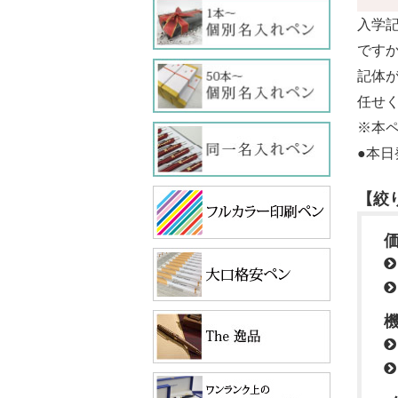
入学
です
記体
任せ
※本
●本日
【絞