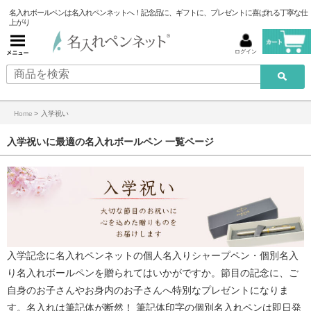
名入れボールペンは名入れペンネットへ！記念品に、ギフトに、プレゼントに喜ばれる丁寧な仕
上がり
ログイン
Home
>
入学祝い
入学祝いに最適の名入れボールペン 一覧ページ
入学記念に
名入れペンネット
の個人名入りシャープペン・
個別名入
り名入れボールペン
を贈られてはいかがですか。節目の記念に、ご
自身のお子さんやお身内のお子さんへ特別なプレゼントになりま
す。名入れは筆記体が断然！ 筆記体印字の個別名入れペンは即日発