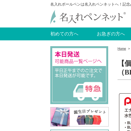
名入れボールペンは名入れペンネットへ！記念
初めての方へ
お急ぎの方へ
Home
>
【
（B