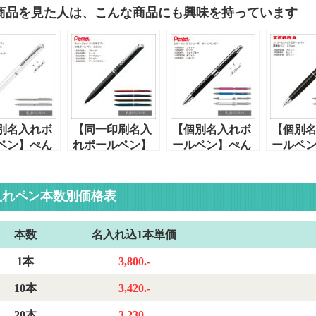
商品を見た人は、こんな商品にも興味を持っています
別名入れボ
【同一印刷名入
【個別名入れボ
【個別
ペン】ぺん
れボールペン】
ールペン】ぺん
ールペ
・エナージ
ぺんてる・エナ
てる・ビクーニ
ラ・フ
・フィログ
ージェル・フィ
ャ・
（P-BA
ィ
ログラフィ
EX2（BX2007-
ック式
入れペン本数別価格表
2005-B-
（BLN2005）水
K）黒単色
0.7mm
水性・黒単
性・黒単色
0.7mm
本数
名入れ込1本単価
5mm
0.5mm
1本
3,800.-
10本
3,420.-
20本
3,230.-