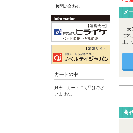
お問い合わせ
メ
「
大
ご希
上、
カートの中
只今、カートに商品はござ
いません。
商