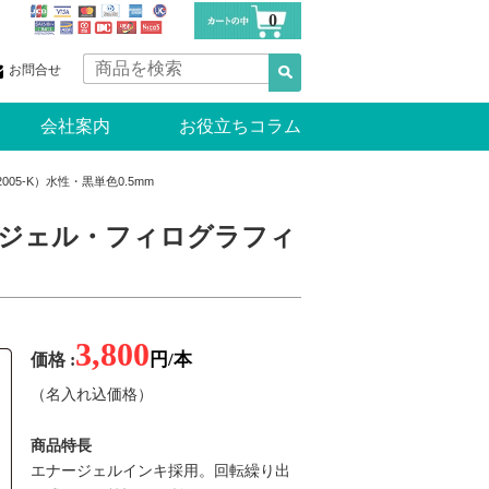
0
お問合せ
会社案内
お役立ちコラム
5-K）水性・黒単色0.5mm
ジェル・フィログラフィ
3,800
円/本
価格 :
（名入れ込価格）
商品特長
エナージェルインキ採用。回転繰り出