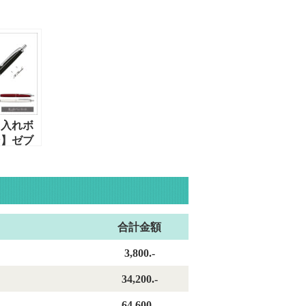
名入れボ
ン】ゼブ
ィラーレ
70-K）ノ
・黒単色
合計金額
3,800.-
34,200.-
64,600.-