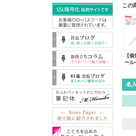
この
【個
ール
てる
ェル
ラフ
名
（BLN
K）
色0.