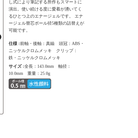
し式により筆記する所作もスマートに
演出。使い続ける度に愛着が湧いてく
るひとつ上のエナージェルです。 エナ
ージェル替芯ボール径5種類の詰替えが
可能です。
仕様 :
前軸・後軸：真鍮 頭冠：ABS・
ニッケルクロムメッキ クリップ：
鉄・ニッケルクロムメッキ
サイズ :
全長：143.0mm 軸径：
10.0mm 重量：25.0g