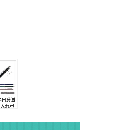
本日発送
名入れボ
ン】ゼブ
ォルティ
A80-