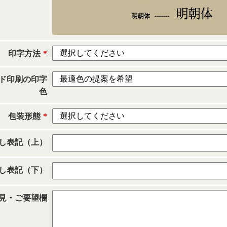
印字方法
*
ド印刷の印字
色
包装形態
*
し表記（上）
し表記（下）
見・ご要望欄