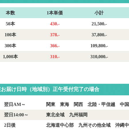
）油性・黒単
油性黒単色スリ
スリムペン
TK）油
リムペン
ムペン0.7mm
0.7mm
スリム
本数
1本単価
小計
m
0.7mm
50本
430.-
21,500.-
100本
378.-
37,800.-
300本
366.-
109,800.-
1,000本
310.-
310,000.-
短お届け日時（地域別）正午受付完了の場合
翌日AM～
関東 東海 関西 北陸・甲信越 中国
翌日14:00～
東北全域 九州福岡
2日後
北海道中心部 九州その他全域 沖縄中