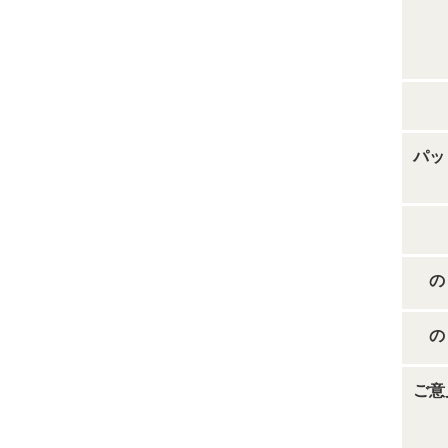
パッ
の
の
ご意