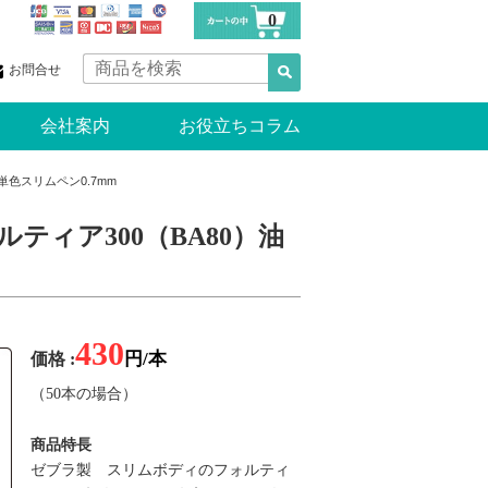
0
お問合せ
会社案内
お役立ちコラム
色スリムペン0.7mm
ィア300（BA80）油
430
円/本
価格 :
（50本の場合）
商品特長
ゼブラ製 スリムボディのフォルティ