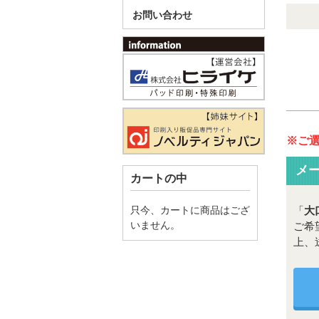
お問い合わせ
※ご
メ
カートの中
只今、カートに商品はござ
「
大
いません。
ご希
上、