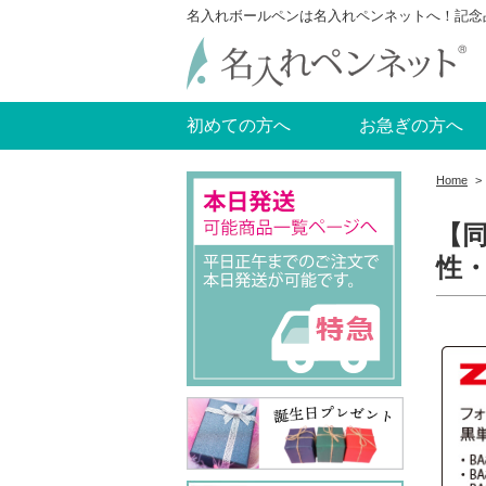
名入れボールペンは名入れペンネットへ！記念
初めての方へ
お急ぎの方へ
Home
>
【同
性・