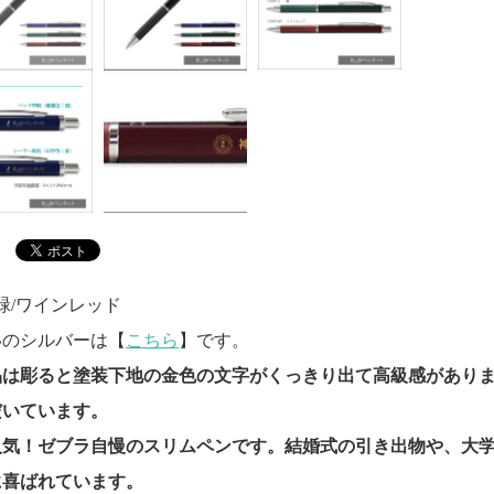
/緑/ワインレッド
いのシルバーは【
こちら
】です。
品は彫ると塗装下地の金色の文字がくっきり出て高級感があり
だいています。
人気！ゼブラ自慢のスリムペンです。結婚式の引き出物や、大
に喜ばれています。