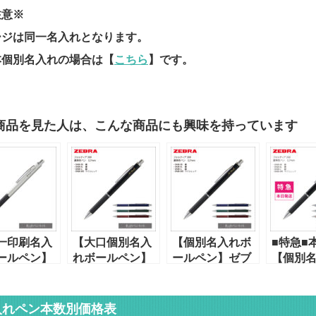
注意※
ージは同一名入れとなります。
本個別名入れの場合は【
こちら
】です。
商品を見た人は、こんな商品にも興味を持っています
一印刷名入
【大口個別名入
【個別名入れボ
■特急■
ールペン】
れボールペン】
ールペン】ゼブ
【個別
ラ・フォル
ゼブラ・フォル
ラ・フォルティ
ールペ
ア
ティア
ア300（BA80-
ラ・フ
BA80-
300（BA80-C）
K）油性黒単色
ア300（B
入れペン本数別価格表