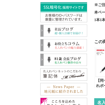
※ご
本ペ
1本1
この
【同
れボ
ゼブ
ティ
300（
名