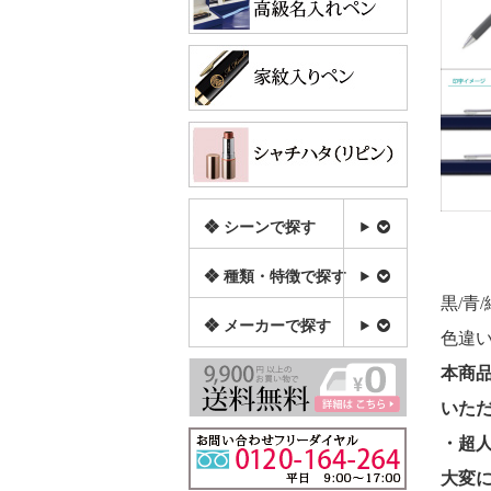
❖ シーンで探す
❖ 種類・特徴で探す
黒/青
❖ メーカーで探す
色違
本商
いた
・超
大変