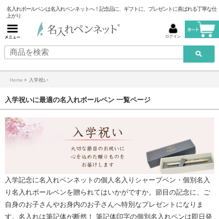
名入れボールペンは名入れペンネットへ！記念品に、ギフトに、プレゼントに喜ばれる丁寧な仕
上がり
ログイン
Home
>
入学祝い
入学祝いに最適の名入れボールペン 一覧ページ
入学記念に
名入れペンネット
の個人名入りシャープペン・
個別名入
り名入れボールペン
を贈られてはいかがですか。節目の記念に、ご
自身のお子さんやお身内のお子さんへ特別なプレゼントになりま
す。名入れは筆記体が断然！ 筆記体印字の個別名入れペンは即日発